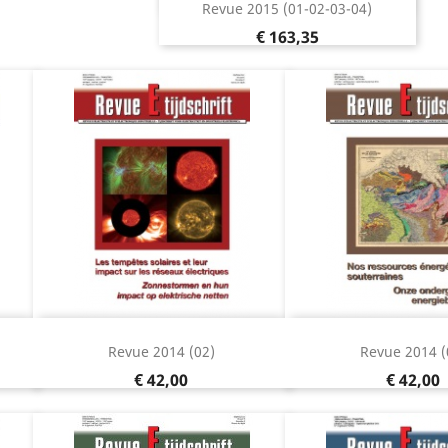
Revue 2015 (01-02-03-04)
Prijs
€ 163,35
Snel bekijken
Snel beki


Revue 2014 (02)
Revue 2014 (
Prijs
Prijs
€ 42,00
€ 42,00