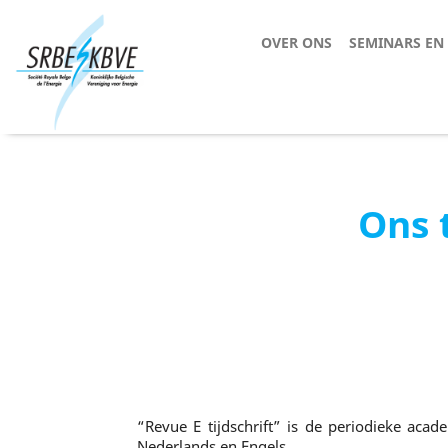
OVER ONS
SEMINARS EN
Ons t
“Revue E tijdschrift” is de periodieke acad
Nederlands en Engels.