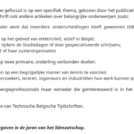
pe gefocust is op een specifiek thema, gekozen door het publicat
schrift ook andere artikelen over belangrijke onderwerpen zoals:
der werk dat meerdere onderscheidingen heeft gewonnen (KBVE
p het gebied van elektriciteit, actief in België;
ijdens de Studiedagen of door gespecialiseerde schrijvers;
E of haar zusterorganisaties
k op twee primaire, onderling verbonden doelen:
n op een begrijpelijke manier van kennis te voorzien
derzoekers, leraren, ingenieurs en industriëlen hun werk kunnen p
energieprofessionals maar eenieder die geïnteresseerd is in h
ie van Technische Belgische Tijdschriften.
tgaven in de jaren van het lidmaatschap.