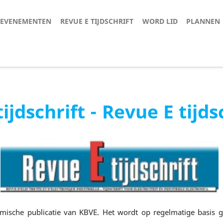
 EVENEMENTEN
REVUE E TIJDSCHRIFT
WORD LID
PLANNEN
ijdschrift - Revue E tijds
emische publicatie van KBVE. Het wordt op regelmatige basis g