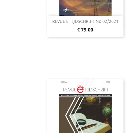
REVUE E TIJDSCHRIFT No 02/2021
Snel bekijken

Prijs
€ 79,00