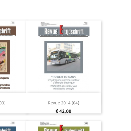
jken
Snel bekijken

03)
Revue 2014 (04)
Prijs
€ 42,00