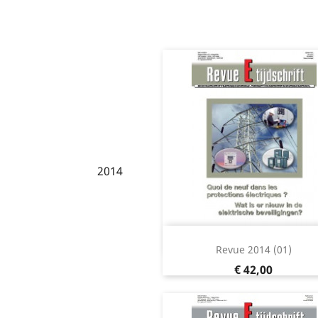
2014
Snel bekijken

Revue 2014 (01)
Prijs
€ 42,00