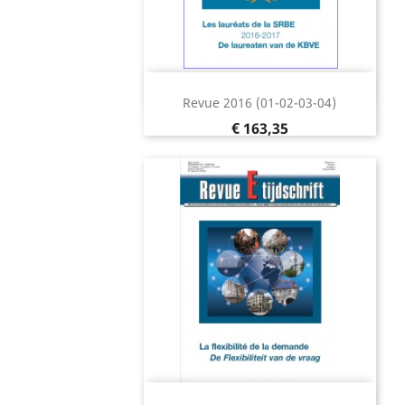
Snel bekijken

Revue 2016 (01-02-03-04)
Prijs
€ 163,35
Snel bekijken
