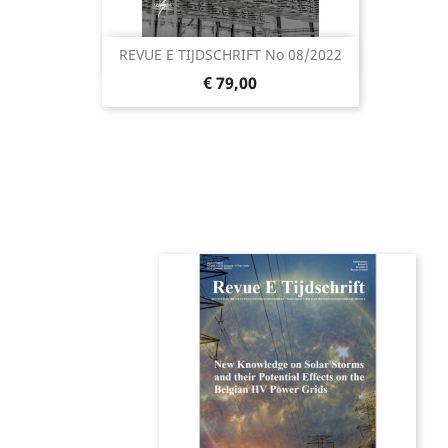
REVUE E TIJDSCHRIFT No 08/2022
Snel bekijken

Prijs
€ 79,00