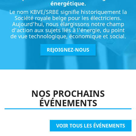
énergétique.
Le nom KBVE/SRBE signifie historiquement la
Société royale belge pour les électriciens.
Aujourd'hui, nous élargissons notre champ
d'action aux sujets liés à l'énergie, du point
de vue technologique, économique et social.
REJOIGNEZ-NOUS
NOS PROCHAINS
ÉVÉNEMENTS
VOIR TOUS LES ÉVÉNEMENTS